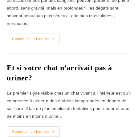
ou occasionnées par des sangliers peuvent paraître, de prime
abord, sans gravité; mais en profondeur , les dégâts sont
souvent beaucoup plus sérieux : atteintes musculaires ,
nerveuses,…
Les
Continuer La Lecture
Plaies
Chez
Le
Chien
Et
Le
Et si votre chat n’arrivait pas à
Chat
uriner?
Le premier signe visible chez un chat vivant à l’intérieur est qu’il
commence à uriner à des endroits inappropriés en dehors de
sa litière. Il fait de plus en plus de tentatives pour uriner et émet
de moins en moins d’urine…
Et
Continuer La Lecture
Si