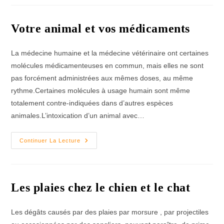
Entérite
À
Parvovirus
Du
Votre animal et vos médicaments
Chien)
La médecine humaine et la médecine vétérinaire ont certaines
molécules médicamenteuses en commun, mais elles ne sont
pas forcément administrées aux mêmes doses, au même
rythme.Certaines molécules à usage humain sont même
totalement contre-indiquées dans d’autres espèces
animales.L’intoxication d’un animal avec…
Votre
Continuer La Lecture
Animal
Et
Vos
Médicaments
Les plaies chez le chien et le chat
Les dégâts causés par des plaies par morsure , par projectiles