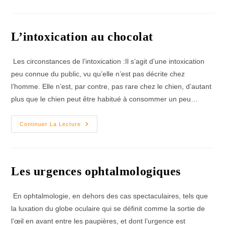
Votre
Chat
N’arrivait
Pas
À
L’intoxication au chocolat
Uriner?
Les circonstances de l’intoxication :Il s’agit d’une intoxication
peu connue du public, vu qu’elle n’est pas décrite chez
l’homme. Elle n’est, par contre, pas rare chez le chien, d’autant
plus que le chien peut être habitué à consommer un peu…
L’intoxication
Continuer La Lecture
Au
Chocolat
Les urgences ophtalmologiques
En ophtalmologie, en dehors des cas spectaculaires, tels que
la luxation du globe oculaire qui se définit comme la sortie de
l’œil en avant entre les paupières, et dont l’urgence est