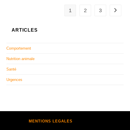
1
2
3
Aller à 
ARTICLES
Comportement
Nutrition animale
Santé
Urgences
MENTIONS LEGALES